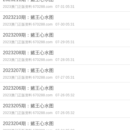
2023澳门正版资料 670288.com
07-31 05:31
2023210期：赌王心水图
2023澳门正版资料 670288.com
07-30 05:31
2023209期：赌王心水图
2023澳门正版资料 670288.com
07-29 05:31
2023208期：赌王心水图
2023澳门正版资料 670288.com
07-28 05:31
2023207期：赌王心水图
2023澳门正版资料 670288.com
07-27 05:31
2023206期：赌王心水图
2023澳门正版资料 670288.com
07-26 05:32
2023205期：赌王心水图
2023澳门正版资料 670288.com
07-26 05:32
2023204期：赌王心水图