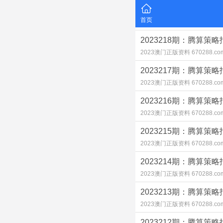
首页
2023218期：腾算策略
2023澳门正版资料 670288.co
2023217期：腾算策略
2023澳门正版资料 670288.co
2023216期：腾算策略
2023澳门正版资料 670288.co
2023215期：腾算策略
2023澳门正版资料 670288.co
2023214期：腾算策略
2023澳门正版资料 670288.co
2023213期：腾算策略
2023澳门正版资料 670288.co
2023212期：腾算策略