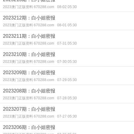
2023澳门正版资料 670288.com
08-02 05:30
2023212期：白小姐密报
2023澳门正版资料 670288.com
08-01 05:30
2023211期：白小姐密报
2023澳门正版资料 670288.com
07-31 05:30
2023210期：白小姐密报
2023澳门正版资料 670288.com
07-30 05:30
2023209期：白小姐密报
2023澳门正版资料 670288.com
07-29 05:30
2023208期：白小姐密报
2023澳门正版资料 670288.com
07-28 05:30
2023207期：白小姐密报
2023澳门正版资料 670288.com
07-27 05:30
2023206期：白小姐密报