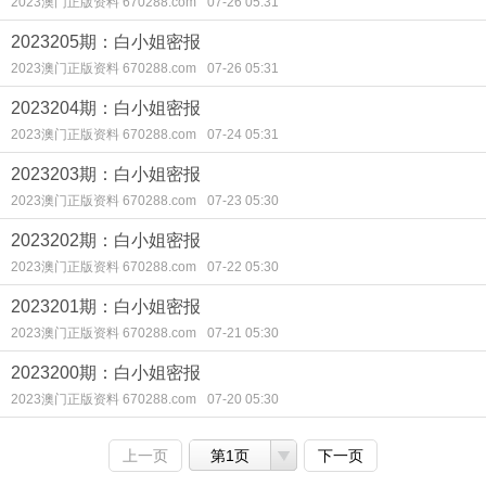
2023澳门正版资料 670288.com
07-26 05:31
2023205期：白小姐密报
2023澳门正版资料 670288.com
07-26 05:31
2023204期：白小姐密报
2023澳门正版资料 670288.com
07-24 05:31
2023203期：白小姐密报
2023澳门正版资料 670288.com
07-23 05:30
2023202期：白小姐密报
2023澳门正版资料 670288.com
07-22 05:30
2023201期：白小姐密报
2023澳门正版资料 670288.com
07-21 05:30
2023200期：白小姐密报
2023澳门正版资料 670288.com
07-20 05:30
上一页
第1页
下一页