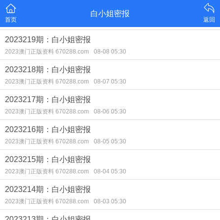
白小姐密报
首页
返回
2023219期：白小姐密报
2023澳门正版资料 670288.com
08-08 05:30
2023218期：白小姐密报
2023澳门正版资料 670288.com
08-07 05:30
2023217期：白小姐密报
2023澳门正版资料 670288.com
08-06 05:30
2023216期：白小姐密报
2023澳门正版资料 670288.com
08-05 05:30
2023215期：白小姐密报
2023澳门正版资料 670288.com
08-04 05:30
2023214期：白小姐密报
2023澳门正版资料 670288.com
08-03 05:30
2023213期：白小姐密报