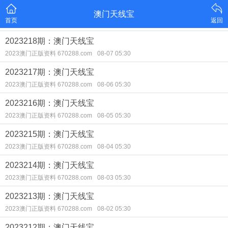
澳门天线宝
首页
返回
2023218期：澳门天线宝
2023澳门正版资料 670288.com
08-07 05:30
2023217期：澳门天线宝
2023澳门正版资料 670288.com
08-06 05:30
2023216期：澳门天线宝
2023澳门正版资料 670288.com
08-05 05:30
2023215期：澳门天线宝
2023澳门正版资料 670288.com
08-04 05:30
2023214期：澳门天线宝
2023澳门正版资料 670288.com
08-03 05:30
2023213期：澳门天线宝
2023澳门正版资料 670288.com
08-02 05:30
2023212期：澳门天线宝