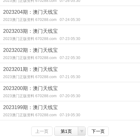
2023澳门正版资料 670288.com
07-26 05:30
2023204期：澳门天线宝
2023澳门正版资料 670288.com
07-24 05:30
2023203期：澳门天线宝
2023澳门正版资料 670288.com
07-23 05:30
2023202期：澳门天线宝
2023澳门正版资料 670288.com
07-22 05:30
2023201期：澳门天线宝
2023澳门正版资料 670288.com
07-21 05:30
2023200期：澳门天线宝
2023澳门正版资料 670288.com
07-20 05:30
2023199期：澳门天线宝
2023澳门正版资料 670288.com
07-19 05:30
上一页
第1页
下一页