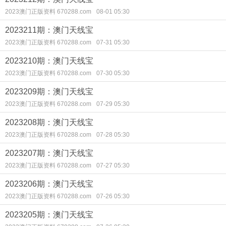
2023澳门正版资料 670288.com
08-01 05:30
2023211期：澳门天线宝
2023澳门正版资料 670288.com
07-31 05:30
2023210期：澳门天线宝
2023澳门正版资料 670288.com
07-30 05:30
2023209期：澳门天线宝
2023澳门正版资料 670288.com
07-29 05:30
2023208期：澳门天线宝
2023澳门正版资料 670288.com
07-28 05:30
2023207期：澳门天线宝
2023澳门正版资料 670288.com
07-27 05:30
2023206期：澳门天线宝
2023澳门正版资料 670288.com
07-26 05:30
2023205期：澳门天线宝