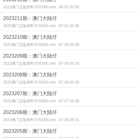
2023澳门正版资料 670288.com
08-01 05:30
2023211期：澳门大陆仔
2023澳门正版资料 670288.com
07-31 05:30
2023210期：澳门大陆仔
2023澳门正版资料 670288.com
07-30 05:30
2023209期：澳门大陆仔
2023澳门正版资料 670288.com
07-29 05:30
2023208期：澳门大陆仔
2023澳门正版资料 670288.com
07-28 05:30
2023207期：澳门大陆仔
2023澳门正版资料 670288.com
07-27 05:30
2023206期：澳门大陆仔
2023澳门正版资料 670288.com
07-26 05:31
2023205期：澳门大陆仔