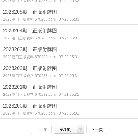
2023澳门正版资料 670288.com
07-26 05:33
2023205期：正版射牌图
2023澳门正版资料 670288.com
07-26 05:33
2023204期：正版射牌图
2023澳门正版资料 670288.com
07-24 05:32
2023203期：正版射牌图
2023澳门正版资料 670288.com
07-23 05:31
2023202期：正版射牌图
2023澳门正版资料 670288.com
07-22 05:31
2023201期：正版射牌图
2023澳门正版资料 670288.com
07-21 05:31
2023200期：正版射牌图
2023澳门正版资料 670288.com
07-20 05:31
上一页
第1页
下一页