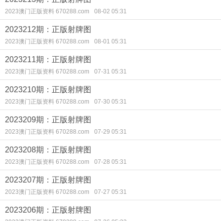
2023澳门正版资料 670288.com
08-02 05:31
2023212期：正版射牌图
2023澳门正版资料 670288.com
08-01 05:31
2023211期：正版射牌图
2023澳门正版资料 670288.com
07-31 05:31
2023210期：正版射牌图
2023澳门正版资料 670288.com
07-30 05:31
2023209期：正版射牌图
2023澳门正版资料 670288.com
07-29 05:31
2023208期：正版射牌图
2023澳门正版资料 670288.com
07-28 05:31
2023207期：正版射牌图
2023澳门正版资料 670288.com
07-27 05:31
2023206期：正版射牌图