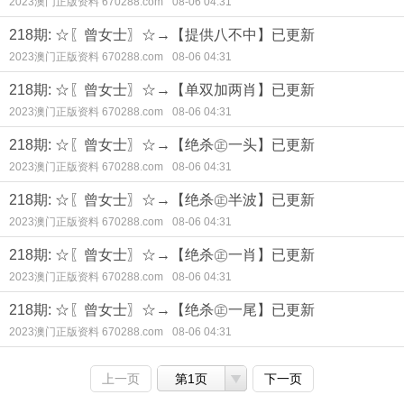
2023澳门正版资料 670288.com
08-06 04:31
218期: ☆〖曾女士〗☆→【提供八不中】已更新
2023澳门正版资料 670288.com
08-06 04:31
218期: ☆〖曾女士〗☆→【单双加两肖】已更新
2023澳门正版资料 670288.com
08-06 04:31
218期: ☆〖曾女士〗☆→【绝杀㊣一头】已更新
2023澳门正版资料 670288.com
08-06 04:31
218期: ☆〖曾女士〗☆→【绝杀㊣半波】已更新
2023澳门正版资料 670288.com
08-06 04:31
218期: ☆〖曾女士〗☆→【绝杀㊣一肖】已更新
2023澳门正版资料 670288.com
08-06 04:31
218期: ☆〖曾女士〗☆→【绝杀㊣一尾】已更新
2023澳门正版资料 670288.com
08-06 04:31
上一页
第1页
下一页