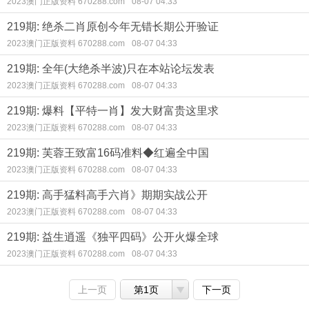
2023澳门正版资料 670288.com
08-07 04:33
219期: 绝杀二肖原创今年无错长期公开验证
2023澳门正版资料 670288.com
08-07 04:33
219期: 全年(大绝杀半波)只在本站论坛发表
2023澳门正版资料 670288.com
08-07 04:33
219期: 爆料【平特一肖】发大财富贵这里求
2023澳门正版资料 670288.com
08-07 04:33
219期: 芙蓉王致富16码准料◆红遍全中国
2023澳门正版资料 670288.com
08-07 04:33
219期: 高手猛料高手六肖》期期实战公开
2023澳门正版资料 670288.com
08-07 04:33
219期: 益生逍遥《独平四码》公开火爆全球
2023澳门正版资料 670288.com
08-07 04:33
上一页
第1页
下一页