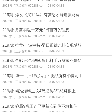
2023澳门正版资料 670288.com
08-07 04:33
219期: 爆发《买12码》有梦想才能造就财富!
2023澳门正版资料 670288.com
08-07 04:33
219期: 月薪突破十万元2肖百万的理想!
2023澳门正版资料 670288.com
08-07 04:33
219期: 推荐{一波中特}早日跟踪此料实现梦想
2023澳门正版资料 670288.com
08-07 04:33
219期: 全站最准稳赚6肖此料千万身家不是梦
2023澳门正版资料 670288.com
08-07 04:33
219期: 博士生,平特①肖』~挑战所有平特高手
2023澳门正版资料 670288.com
08-07 04:33
219期: 精准爆料主攻4码必防8码想赚跟上
2023澳门正版资料 670288.com
08-07 04:33
219期: 称霸9肖王☆已更新准到你不敢相信