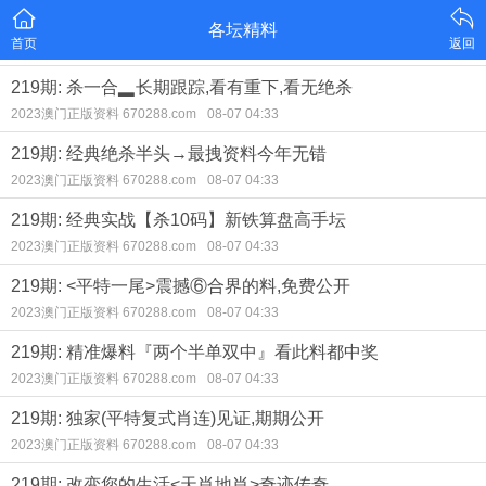
各坛精料
首页
返回
219期: 杀一合▂长期跟踪,看有重下,看无绝杀
2023澳门正版资料 670288.com
08-07 04:33
219期: 经典绝杀半头→最拽资料今年无错
2023澳门正版资料 670288.com
08-07 04:33
219期: 经典实战【杀10码】新铁算盘高手坛
2023澳门正版资料 670288.com
08-07 04:33
219期: <平特一尾>震撼⑥合界的料,免费公开
2023澳门正版资料 670288.com
08-07 04:33
219期: 精准爆料『两个半单双中』看此料都中奖
2023澳门正版资料 670288.com
08-07 04:33
219期: 独家(平特复式肖连)见证,期期公开
2023澳门正版资料 670288.com
08-07 04:33
219期: 改变您的生活<天肖地肖>奇迹传奇