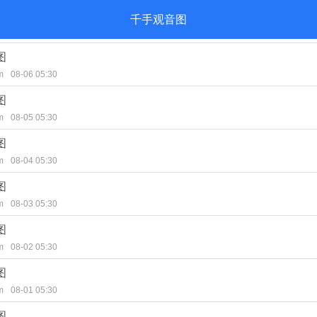
千手观音图
图
m
08-06 05:30
图
m
08-05 05:30
图
m
08-04 05:30
图
m
08-03 05:30
图
m
08-02 05:30
图
m
08-01 05:30
图