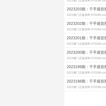
2023澳门正版资料 670288.co
2023203期：千手观音
2023澳门正版资料 670288.co
2023202期：千手观音
2023澳门正版资料 670288.co
2023201期：千手观音
2023澳门正版资料 670288.co
2023200期：千手观音
2023澳门正版资料 670288.co
2023199期：千手观音
2023澳门正版资料 670288.co
2023198期：千手观音
2023澳门正版资料 670288.co