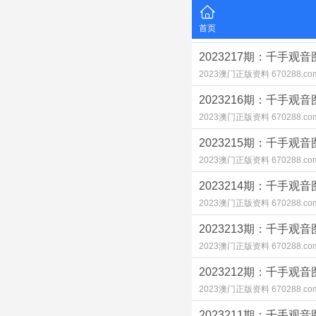
首页
2023217期：千手观音
2023澳门正版资料 670288.co
2023216期：千手观音
2023澳门正版资料 670288.co
2023215期：千手观音
2023澳门正版资料 670288.co
2023214期：千手观音
2023澳门正版资料 670288.co
2023213期：千手观音
2023澳门正版资料 670288.co
2023212期：千手观音
2023澳门正版资料 670288.co
2023211期：千手观音