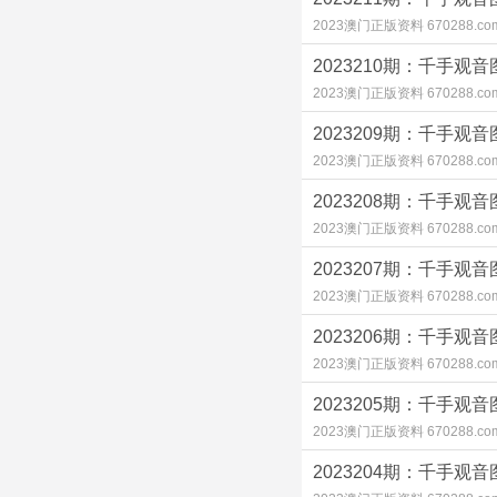
2023澳门正版资料 670288.co
2023210期：千手观音
2023澳门正版资料 670288.co
2023209期：千手观音
2023澳门正版资料 670288.co
2023208期：千手观音
2023澳门正版资料 670288.co
2023207期：千手观音
2023澳门正版资料 670288.co
2023206期：千手观音
2023澳门正版资料 670288.co
2023205期：千手观音
2023澳门正版资料 670288.co
2023204期：千手观音