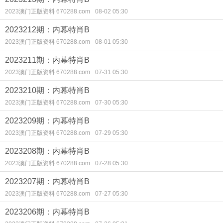
2023澳门正版资料 670288.com
08-02 05:30
2023212期：内幕特肖B
2023澳门正版资料 670288.com
08-01 05:30
2023211期：内幕特肖B
2023澳门正版资料 670288.com
07-31 05:30
2023210期：内幕特肖B
2023澳门正版资料 670288.com
07-30 05:30
2023209期：内幕特肖B
2023澳门正版资料 670288.com
07-29 05:30
2023208期：内幕特肖B
2023澳门正版资料 670288.com
07-28 05:30
2023207期：内幕特肖B
2023澳门正版资料 670288.com
07-27 05:30
2023206期：内幕特肖B