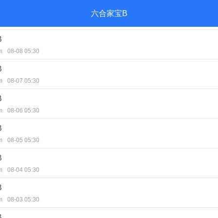
六合家宝B
B
m
08-08 05:30
B
m
08-07 05:30
B
m
08-06 05:30
B
m
08-05 05:30
B
m
08-04 05:30
B
m
08-03 05:30
B