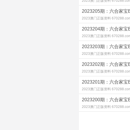
2023澳门正版资料 670288.co
2023205期：六合家宝
2023澳门正版资料 670288.co
2023204期：六合家宝
2023澳门正版资料 670288.co
2023203期：六合家宝
2023澳门正版资料 670288.co
2023202期：六合家宝
2023澳门正版资料 670288.co
2023201期：六合家宝
2023澳门正版资料 670288.co
2023200期：六合家宝
2023澳门正版资料 670288.co