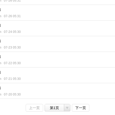
m
07-26 05:31
B
m
07-26 05:31
B
m
07-24 05:30
B
m
07-23 05:30
B
m
07-22 05:30
B
m
07-21 05:30
B
m
07-20 05:30
上一页
第1页
下一页