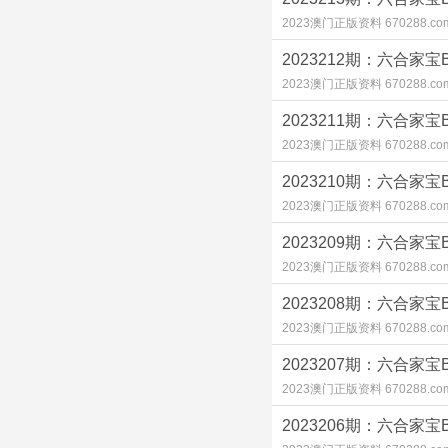
2023澳门正版资料 670288.co
2023212期：六合家宝
2023澳门正版资料 670288.co
2023211期：六合家宝
2023澳门正版资料 670288.co
2023210期：六合家宝
2023澳门正版资料 670288.co
2023209期：六合家宝
2023澳门正版资料 670288.co
2023208期：六合家宝
2023澳门正版资料 670288.co
2023207期：六合家宝
2023澳门正版资料 670288.co
2023206期：六合家宝