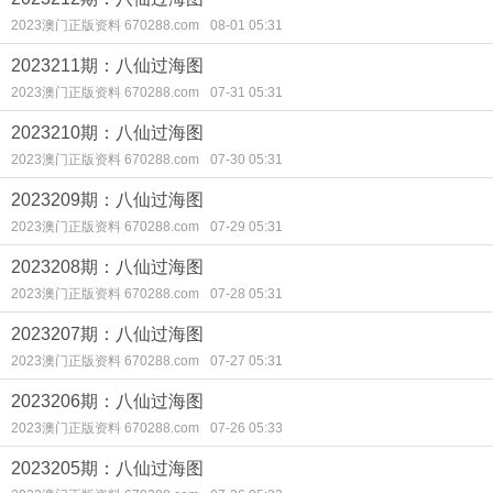
2023澳门正版资料 670288.com
08-01 05:31
2023211期：八仙过海图
2023澳门正版资料 670288.com
07-31 05:31
2023210期：八仙过海图
2023澳门正版资料 670288.com
07-30 05:31
2023209期：八仙过海图
2023澳门正版资料 670288.com
07-29 05:31
2023208期：八仙过海图
2023澳门正版资料 670288.com
07-28 05:31
2023207期：八仙过海图
2023澳门正版资料 670288.com
07-27 05:31
2023206期：八仙过海图
2023澳门正版资料 670288.com
07-26 05:33
2023205期：八仙过海图