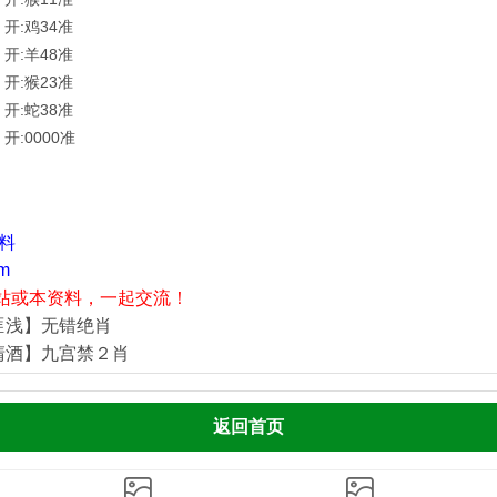
开:鸡34准
开:羊48准
开:猴23准
开:蛇38准
开:0000准
资料
m
站或本资料，一起交流！
匪浅】无错绝肖
清酒】九宫禁２肖
返回首页