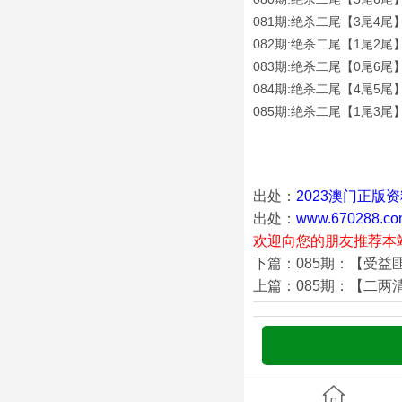
081期:绝杀二尾【3尾4
尾】
082期:绝杀二尾【1尾2
尾】
083期:绝杀二尾【0尾6
尾】
084期:绝杀二尾【4尾5
尾】
085期:绝杀二尾【1尾3尾】
出处：
2023澳门正版
出处：
www.670288.co
欢迎向您的朋友推荐本
下篇：085期：【受益
上篇：085期：【二两