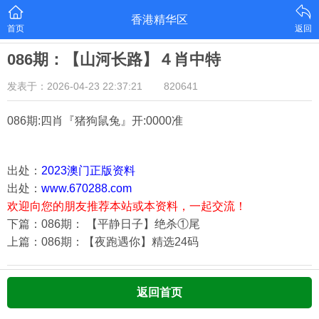
香港精华区
首页
返回
086期：【山河长路】４肖中特
发表于：2026-04-23 22:37:21
820641
086期:四肖『猪狗鼠兔
』开:0000准
出处：
2023澳门正版资料
出处：
www.670288.com
欢迎向您的朋友推荐本站或本资料，一起交流！
下篇：086期： 【平静日子】绝杀①尾
上篇：086期：【夜跑遇你】精选24码
返回首页