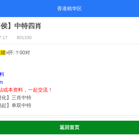
香港精华区
不侯】中特四肖
:17
801330
兔猪
≯开:？00对
资料
m
站或本资料，一起交流！
进化】三肖中特
鹊起】单双中特
返回首页