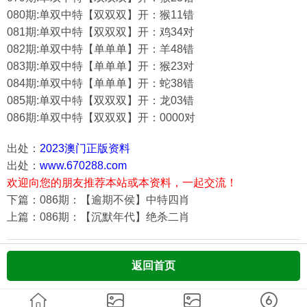
080期:单双中特【双双双
】开：猴11错
081期:单双中特【双双双
】开：鸡34对
082期:单双中特【
单单单
】开：羊48错
083期:单双中特【单单单
】开：猴23对
084期:单双中特【单单单
】开：蛇38错
085期:单双中特【
双双双
】开：龙03错
086期:单双中特【双双双
】开：0000对
出处：
2023澳门正版资料
出处：
www.670288.com
欢迎向您的朋友推荐本站或本资料，一起交流！
下篇：086期：【逾期不侯】中特四肖
上篇：086期：【沉默年代】绝杀二肖
返回首页