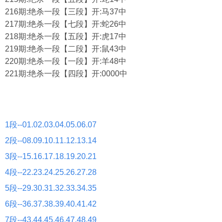
216期:绝杀一段【三段】开:马37中
217期:绝杀一段【七段】开:蛇26中
218期:绝杀一段【五段】开:虎17中
219期:绝杀一段【二段】开:鼠43中
220期:绝杀一段【一段】开:羊48中
221期:绝杀一段【四段】开:0000中
1段--01.02.03.04.05.06.07
2段--08.09.10.11.12.13.14
3段--15.16.17.18.19.20.21
4段--22.23.24.25.26.27.28
5段--29.30.31.32.33.34.35
6段--36.37.38.39.40.41.42
7段--43.44.45.46.47.48.49