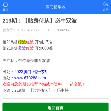
澳门精华区
首页
返回
219期：【贴身侍从】必中双波
发表于：2026-04-23 22:36:51
930295
第218期
绿
波
红
波
开:虎17准
第219期
蓝
波
红
波
开:0000准
关注我，带你感受非凡双波！
出处：
2023澳门正版资料
出处：
www.670288.com
欢迎向您的朋友推荐本站或本资料，一起交流！
下篇：219期：【过路友人】一码中特
返回首页